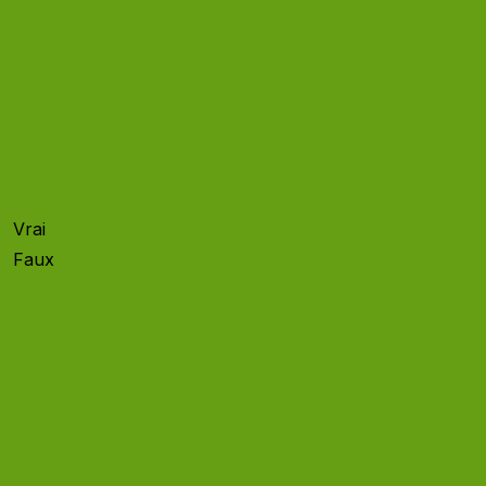
pour
commencer
à se
préparer à
la
facturation
électronique.
Vrai
100 %
Faux
0 %
Dès le 1er
septembre
2026, toutes
les
entreprises, y
compris les
TPE et les