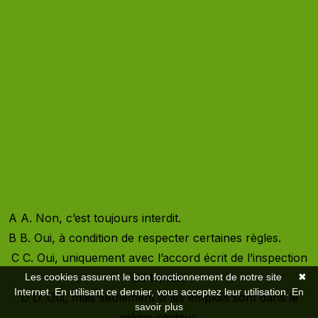
Quiz rh & vous
Un quiz par mois pour tester vos
connaissances et booster vos
compétences RH sans pression !
QUESTION
1
/ 6
Un salarié peut-il cumuler plusieurs emplois ?
A
A. Non, c’est toujours interdit.
B
B. Oui, à condition de respecter certaines règles.
C
C. Oui, uniquement avec l’accord écrit de l’inspection
du travail.
Les cookies assurent le bon fonctionnement de notre site
✖
Internet. En utilisant ce dernier, vous acceptez leur utilisation.
En
D
D. Oui, mais seulement si les emplois sont dans le
savoir plus
même secteur.