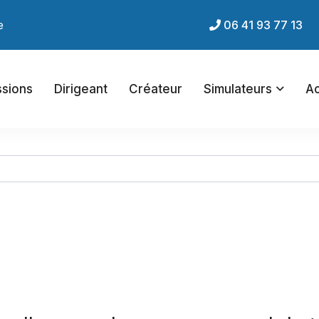
ernet du cabinet !
06 41 93 77 13
ssions
Dirigeant
Créateur
Simulateurs
Ac