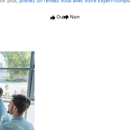
oir plus,
prenez un rendez vous avec votre Expert-compt
Oui
Non