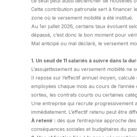
ce seuil peut aussi déclencher de nouvelles ob
Cette contribution patronale sert à financer 
zone où le versement mobilité a été institué.
Au 1er juillet 2026, certains taux évoluent se
dépassé, c’est donc le bon moment pour vérifie
Mal anticipé ou mal déclaré, le versement mob
1. Un seuil de 11 salariés à suivre dans la du
L’assujettissement au versement mobilité ne 
Il repose sur l’effectif annuel moyen, calcul
employées chaque mois au cours de l’année civ
sorties, les contrats courts ou certaines caté
Une entreprise qui recrute progressivement a
immédiatement. L’effectif retenu peut être di
À retenir :
dès que l’entreprise approche des 1
conséquences sociales et budgétaires du pass