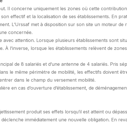
ue
ut. Il concerne uniquement les zones où cette contribution a
son effectif et la localisation de ses établissements. En pratiq
nt. L’Urssaf met à disposition sur son site un moteur de re
mune concernée.
née avec attention. Lorsque plusieurs établissements sont s
e. À l’inverse, lorsque les établissements relèvent de zones 
incipal de 8 salariés et d’une antenne de 4 salariés. Pris 
 dans le même périmètre de mobilité, les effectifs doivent êtr
e entrer dans le champ du versement mobilité.
culière en cas d’ouverture d’établissement, de déménageme
ettissement produit ses effets lorsqu’il est atteint ou dépa
déclenche immédiatement une nouvelle obligation. En revanch