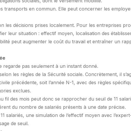
ligations sociales, dont le versement mobilité.
les transports en commun. Elle peut concerner les employeu
lon les décisions prises localement. Pour les entreprises pr
r leur situation : effectif moyen, localisation des établisse
ilité peut augmenter le coût du travail et entraîner un rapp
rée
se regarde pas seulement à un instant donné.
é selon les règles de la Sécurité sociale. Concrètement, il 
ile précédente, soit l’année N-1, avec des règles spécifiqu
gories exclues.
u fil des mois peut donc se rapprocher du seuil de 11 sala
fférent du nombre de salariés présents à une date précise.
1 salariés, une simulation de l’effectif moyen avec l’exper
age de seuil.