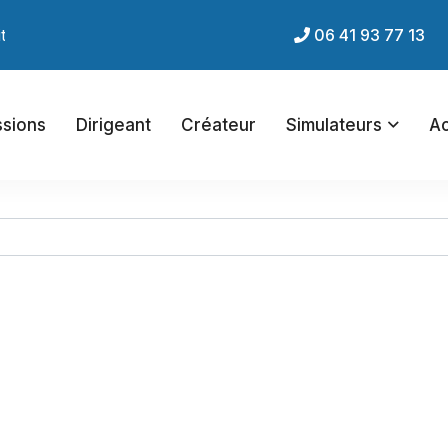
net du cabinet !
06 41 93 77 13
ssions
Dirigeant
Créateur
Simulateurs
Ac