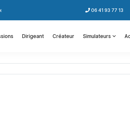
et du cabinet !
06 41 93 77 13
ssions
Dirigeant
Créateur
Simulateurs
Ac