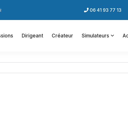
net du cabinet !
06 41 93 77 13
ssions
Dirigeant
Créateur
Simulateurs
Ac