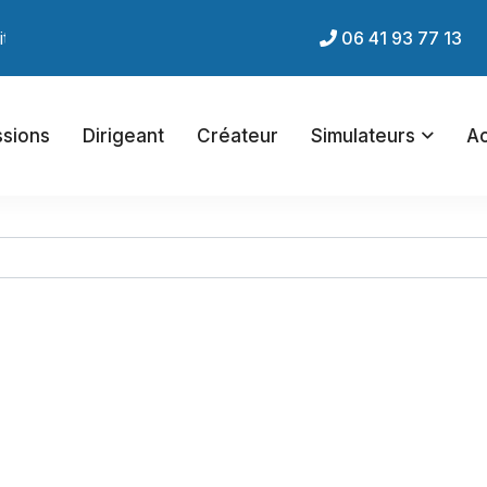
net du cabinet !
06 41 93 77 13
ssions
Dirigeant
Créateur
Simulateurs
Ac