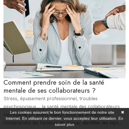
Comment prendre soin de la santé
mentale de ses collaborateurs ?
Stress, épuisement professionnel, troubles
psychosociaux… la santé mentale des collaborateurs
Les cookies assurent le bon fonctionnement de notre site
✖
représente un enjeu majeur pour les entreprises.
Internet. En utilisant ce dernier, vous acceptez leur utilisation.
En
Comprendre les facteurs de risque, identifier les sign...
savoir plus