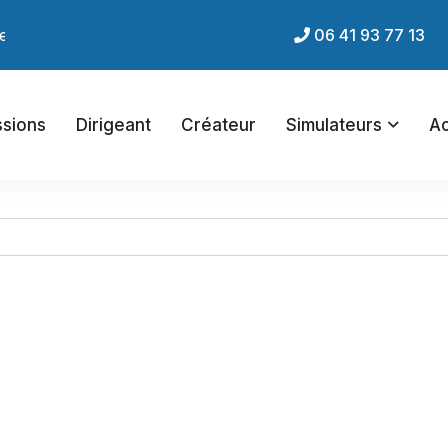
nternet du cabinet !
06 41 93 77 13
ssions
Dirigeant
Créateur
Simulateurs
Ac