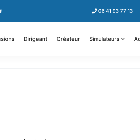
nternet du cabinet !
06 41 93 77 13
ssions
Dirigeant
Créateur
Simulateurs
Ac