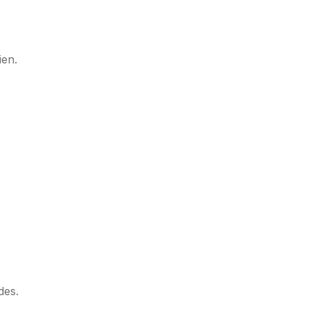
ien.
des.