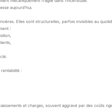
ent mécaniquement fragile dans l’incertitude.
lesse aujourd’hui.
cières. Elles sont structurelles, parfois invisibles au quotid
ment :
ition,
lients,
clé.
rentabilité :
ncaissements et charges, souvent aggravé par des coûts rigi