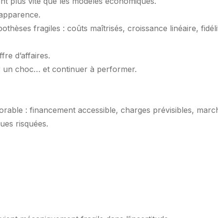
uent plus vite que les modèles économiques.
 apparence.
hèses fragiles : coûts maîtrisés, croissance linéaire, fidéli
fre d’affaires.
er un choc… et continuer à performer.
orable : financement accessible, charges prévisibles, marc
nues risquées.