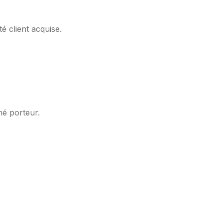
té client acquise.
hé porteur.