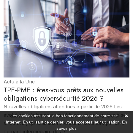
Actu à la Une
TPE-PME : êtes-vous prêts aux nouvelles
obligations cybersécurité 2026 ?
Nouvelles obligations attendues à partir de 2026 Les
évolutions réglementaires obligent les entreprises à se
Les cookies assurent le bon fonctionnement de notre site
✖
Internet. En utilisant ce dernier, vous acceptez leur utilisation.
En
structurer, qu'elles soient visées directement par la loi
savoir plus
ou par l'intermédiaire des e...